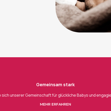
Gemeinsam stark
e sich unserer Gemeinschaft für glückliche Babys und engagier
MEHR ERFAHREN