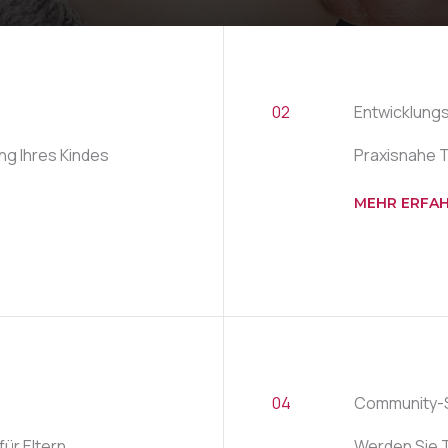
02
Entwicklung
ung Ihres Kindes
Praxisnahe T
MEHR ERFA
04
Community-
ür Eltern.
Werden Sie T